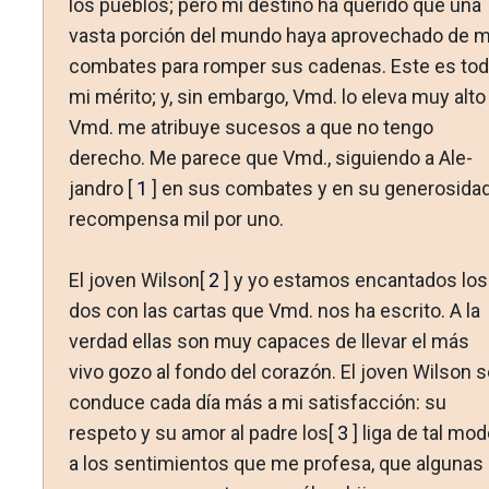
los pueblos; pero mi destino ha que­rido que una
vasta porción del mundo haya aprovechado de m
combates para romper sus cadenas. Este es to
mi mérito; y, sin embargo, Vmd. lo eleva muy alto
Vmd. me atribuye sucesos a que no tengo
derecho. Me parece que Vmd., siguiendo a Ale­
jandro [
1
] en sus combates y en su generosidad
recompensa mil por uno.
El joven Wilson[
2
] y yo estamos encantados los
dos con las car­tas que Vmd. nos ha escrito. A la
verdad ellas son muy capaces de llevar el más
vivo gozo al fondo del corazón. El joven Wilson s
conduce cada día más a mi satisfacción: su
respeto y su amor al padre los[
3
] liga de tal mo
a los sentimientos que me profesa, que algunas