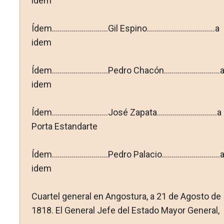
idem
Ídem............................Gil Espino..................................a
idem
Ídem............................Pedro Chacón............................
idem
Ídem............................José Zapata..............................a
Porta Estandarte
Ídem............................Pedro Palacio.............................
idem
Cuartel general en Angostura, a 21 de Agosto de
1818. El General Jefe del Estado Mayor General,