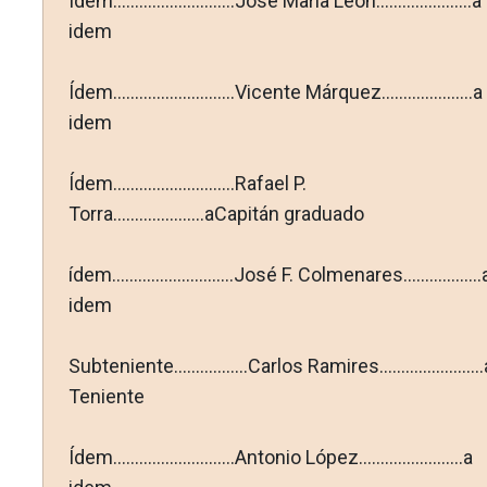
Ídem............................José María León......................a
idem
Ídem............................Vicente Márquez.....................a
idem
Ídem............................Rafael P.
Torra.....................aCapitán graduado
ídem............................José F. Colmenares..................
idem
Subteniente.................Carlos Ramires........................
Teniente
Ídem............................Antonio López........................a