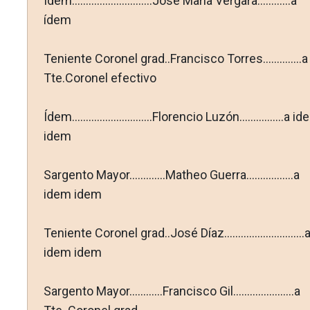
Ídem.............................José María Vergara............a
ídem
Teniente Coronel grad..Francisco Torres..............a
Tte.Coronel efectivo
Ídem.............................Florencio Luzón................a i
idem
Sargento Mayor.............Matheo Guerra.................a
idem idem
Teniente Coronel grad..José Díaz.............................
idem idem
Sargento Mayor............Francisco Gil......................a