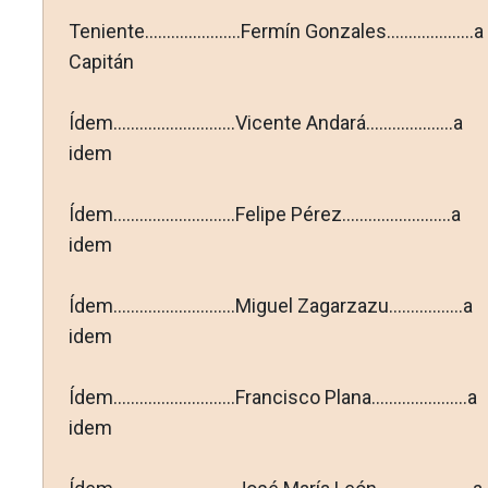
Teniente......................Fermín Gonzales....................a
Capitán
Ídem............................Vicente Andará....................a
idem
Ídem............................Felipe Pérez.........................a
idem
Ídem............................Miguel Zagarzazu.................a
idem
Ídem............................Francisco Plana......................a
idem