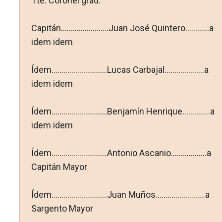
Tte. Coronel grad.
Capitán........................Juan José Quintero............a
idem idem
Ídem............................Lucas Carbajal....................a
idem idem
Ídem............................Benjamín Henrique..............a
idem idem
Ídem............................Antonio Ascanio..................a
Capitán Mayor
Ídem............................Juan Muños.........................a
Sargento Mayor