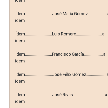
idem
Ídem............................José María Gómez....................
idem
Ídem............................Luis Romero...........................a
idem
Ídem............................Francisco García....................a
idem
Ídem............................José Félix Gómez.....................
idem
Ídem............................José Rivas.................................a
idem