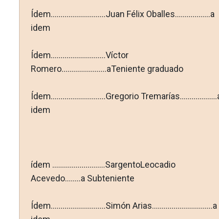
Ídem............................Juan Félix Oballes..................a
idem
Ídem............................Víctor
Romero.......................aTeniente graduado
Ídem............................Gregorio Tremarías...................
idem
ídem ...........................SargentoLeocadio
Acevedo........a Subteniente
Ídem............................Simón Arias...............................a