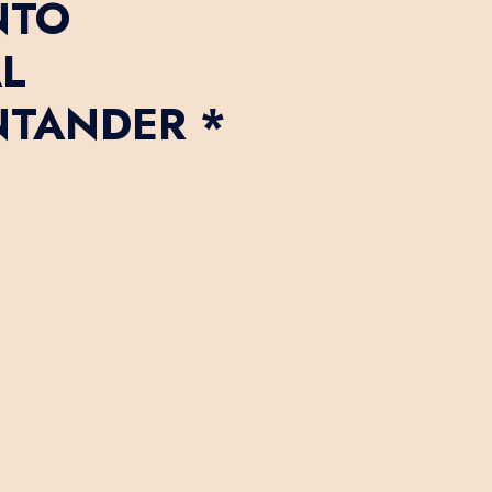
NTO
L
NTANDER *