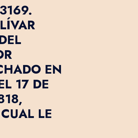
3169.
LÍVAR
 DEL
OR
CHADO EN
L 17 DE
818,
 CUAL LE