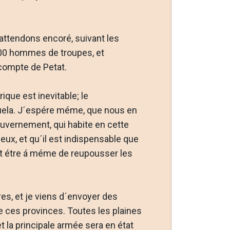
attendons encoré, suivant les
.000 hommes de troupes, et
 compte de Petat.
ique est inevitable; le
zuela. J´espére méme, que nous en
uvernement, qui habite en cette
eux, et qu´il est indispensable que
et étre á méme de reupousser les
res, et je viens d´envoyer des
e ces provinces. Toutes les plaines
t la principale armée sera en état