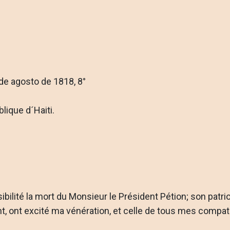
 de agosto de 1818, 8°
lique d´Haiti.
ibilité la mort du Mon­sieur le Président Pétion; son patri
nt, ont excité ma vénération, et celle de tous mes compatr