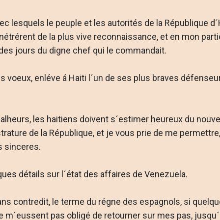
c lesquels le peuple et les autorités de la République d´H
étrérent de la plus vive reconnaissance, et en mon partic
 des jours du digne chef qui le commandait.
voeux, enléve á Haiti l´un de ses plus braves défenseurs,
alheurs, les haitiens doivent s´estimer heureux du nouvea
ature de la République, et je vous prie de me permettre,
s sinceres.
es détails sur l´état des affaires de Venezuela.
ans contredit, le terme du régne des espagnols, si quel
m´eussent pas obligé de retourner sur mes pas, jusqu´á