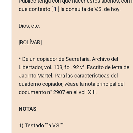
Público tenga con qué hacer estos abonos, con l
que contesto [
1
] la consulta de V.S. de hoy.
Dios, etc.
[BOLÍVAR]
* De un copiador de Secretaría. Archivo del
Libertador, vol. 103, fol. 92 v°. Escrito de letra de
Jacinto Martel. Para las carac­terísticas del
cuaderno copiador, véase la nota principal del
docu­mento n° 2907 en el vol. XIII.
NOTAS
1)
Testado ""a V.S."".