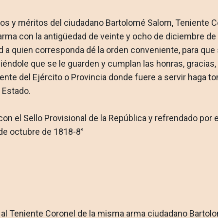
os y méritos del ciudadano Bartolomé Salom, Teniente Cor
rma con la antigüedad de veinte y ocho de diciembre de m
ad a quien correspon­da dé la orden conveniente, para que
iéndole que se le guar­den y cumplan las honras, gracias,
ndente del Ejército o Provincia donde fuere a servir haga 
Es­tado.
n el Sello Pro­visional de la República y refrendado por e
 de octubre de 1818-8°
ía al Teniente Coronel de la misma arma ciudadano Bartol