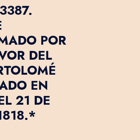
3387.
E
RMADO POR
AVOR DEL
RTOLOMÉ
HADO EN
L 21 DE
818.*