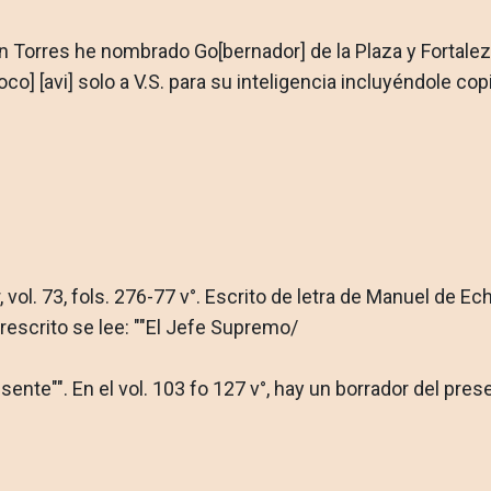
n Torres he nombrado Go[bernador] de la Plaza y Fortaleza
] [avi] solo a V.S. para su inteligencia incluyéndole copi
r, vol. 73, fols. 276-77 v°. Escrito de letra de Manuel de Ec
brescrito se lee: ""El Jefe Supremo/
esente"". En el vol. 103 fo 127 v°, hay un borrador del pr