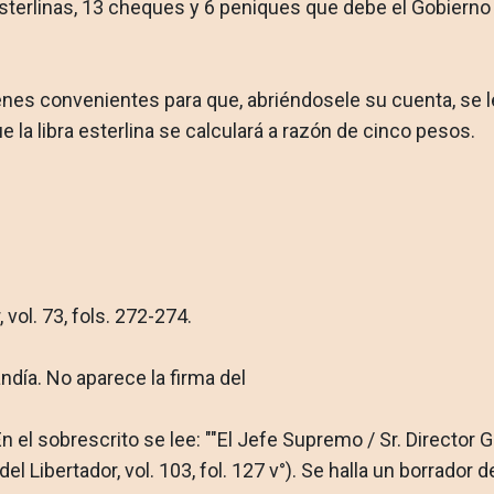
terlinas, 13 cheques y 6 peniques que debe el Gobierno a
denes convenientes para que, abriéndosele su cuenta, se
ue la libra esterlina se cal­culará a razón de cinco pesos.
, vol. 73, fols. 272-274.
ndía. No aparece la firma del
En el sobrescrito se lee: ""El Jefe Supremo / Sr. Director 
el Libertador, vol. 103, fol. 127 v°). Se halla un borrador 