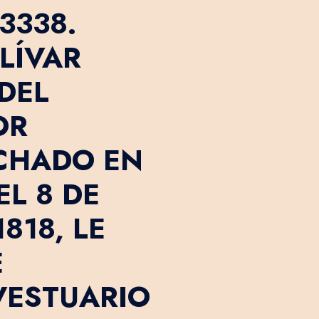
3338.
LÍVAR
 DEL
OR
CHADO EN
L 8 DE
818, LE
E
VESTUARIO