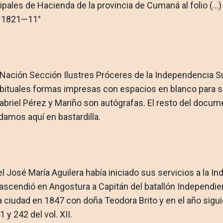
pales de Hacienda de la provincia de Cumaná al folio (...)
e 1821—11°
la Nación Sección Ilustres Próceres de la Independencia Su
bituales formas impresas con espacios en blanco para s
 Gabriel Pérez y Mariño son autógrafas. El resto del docum
 damos aquí en bastardilla.
el José María Aguilera había iniciado sus servicios a la I
o ascendió en Angostura a Capitán del batallón Independie
 ciudad en 1847 con doña Teodora Brito y en el año siguie
y 242 del vol. XII.