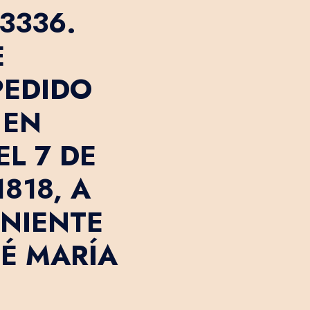
3336.
E
PEDIDO
 EN
L 7 DE
818, A
ENIENTE
É MARÍA