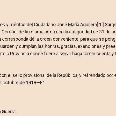
ios y méritos del Ciudadano José María Aguilera[
1
] Sarg
 Coronel de la misma arma con la antigüedad de 31 de ago
n corresponda dé la orden conveniente, para que se pong
uarden y cumplan las honras, gracias, exenciones y preem
rcito o Provincia donde fuere a servir haga tomar cuenta 
n el sello provisional de la República, y re­frendado por e
de octubre de 1818—8°
a Guerra