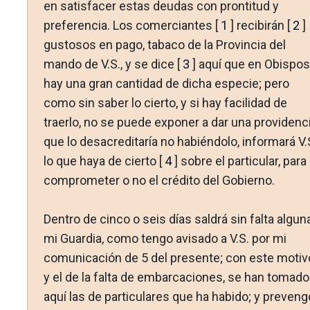
en satisfacer estas deudas con pronti­tud y
preferencia. Los comerciantes [
1
] recibirán [
2
]
gustosos en pa­go, tabaco de la Provincia del
mando de V.S., y se dice [
3
] aquí que en Obispos
hay una gran cantidad de dicha especie; pero
como sin saber lo cierto, y si hay facilidad de
traerlo, no se puede exponer a dar una providenc
que lo desacreditaría no habiéndolo, informará V.
lo que haya de cierto [
4
] sobre el par­ticular, para
comprometer o no el crédito del Gobierno.
Dentro de cinco o seis días saldrá sin falta algun
mi Guardia, como tengo avisado a V.S. por mi
comunicación de 5 del pre­sente; con este motiv
y el de la falta de embarcaciones, se han tomado
aquí las de particulares que ha habido; y preven­g